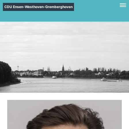
CDU Ensen-Westhoven-Gremberghoven