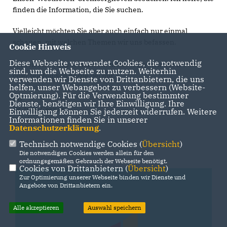
finden die Information, die Sie suchen.
Vielleicht möchten Sie aber auch einfach nur einmal
schauen, mit welchen Themen wir uns befassen.
Cookie Hinweis
Diese Webseite verwendet Cookies, die notwendig
Sollten Sie etwas vermissen, melden Sie sich per E-Mail
sind, um die Webseite zu nutzen. Weiterhin
oder telefonisch gerne bei mir.
verwenden wir Dienste von Drittanbietern, die uns
helfen, unser Webangebot zu verbessern (Website-
Optmierung). Für die Verwendung bestimmter
Ihr
Dienste, benötigen wir Ihre Einwilligung. Ihre
Dr. Ingo Caspari
Einwilligung können Sie jederzeit widerrufen. Weitere
Informationen finden Sie in unserer
Vorsitzender
Datenschutzerklärung
.
Technisch notwendige Cookies (
Übersicht
)
Die notwendigen Cookies werden allein für den
ordnungsgemäßen Gebrauch der Webseite benötigt.
Cookies von Drittanbietern (
Übersicht
)
Zur Optimierung unserer Webseite binden wir Dienste und
Angebote von Drittanbietern ein.
Alle akzeptieren
Auswahl speichern