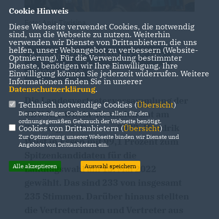
Cookie Hinweis
Foto: Anja Tiwisina
Diese Webseite verwendet Cookies, die notwendig
sind, um die Webseite zu nutzen. Weiterhin
verwenden wir Dienste von Drittanbietern, die uns
helfen, unser Webangebot zu verbessern (Website-
Florian Braun auf Platz 25 der
Optmierung). Für die Verwendung bestimmter
Dienste, benötigen wir Ihre Einwilligung. Ihre
Landesliste
Einwilligung können Sie jederzeit widerrufen. Weitere
Informationen finden Sie in unserer
Datenschutzerklärung
.
Die Landesvertreterversammlung der
Technisch notwendige Cookies (
Übersicht
)
CDU Nordrhein-Westfalen hat am
Die notwendigen Cookies werden allein für den
ordnungsgemäßen Gebrauch der Webseite benötigt.
Samstag, 19. Februar 2022, Hendrik
Cookies von Drittanbietern (
Übersicht
)
Zur Optimierung unserer Webseite binden wir Dienste und
Wüst in Essen mit 99,1 Prozent zum
Angebote von Drittanbietern ein.
Spitzenkandidaten für die
Alle akzeptieren
Auswahl speichern
Landtagswahl am 15. Mai 2022
gewählt. Das sind 233 von insgesamt
235 Stimmen. Darüber hinaus stellten
die Vertreterinnen und Vertreter aus