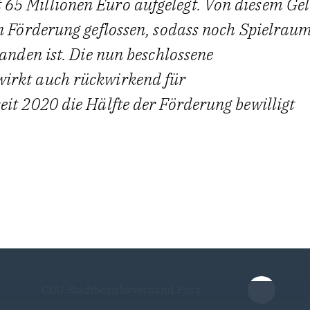
65 Millionen Euro aufgelegt. Von diesem Ge
n Förderung geflossen, sodass noch Spielrau
anden ist. Die nun beschlossene
irkt auch rückwirkend für
it 2020 die Hälfte der Förderung bewilligt
CDU Stadtbezirksverband Porz