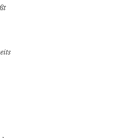
ßt
eits