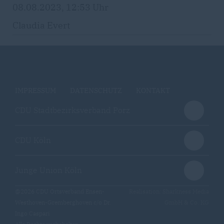
08.08.2023, 12:53 Uhr
Claudia Evert
IMPRESSUM
DATENSCHUTZ
KONTAKT
CDU Stadtbezirksverband Porz
CDU Köln
Junge Union Köln
@2026 CDU Ortsverband Ensen-
Realisation: Sharkness Media
Westhoven-Gremberghoven c/o Dr.
GmbH & Co. KG
Ingo Caspari