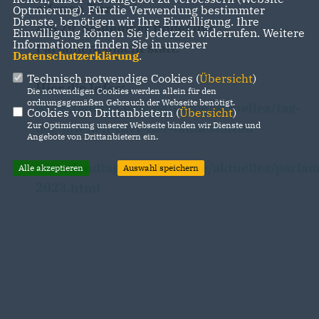
offenen Tür.
Optmierung). Für die Verwendung bestimmter
Dienste, benötigen wir Ihre Einwilligung. Ihre
Am 29. September findet die
Einwilligung können Sie jederzeit widerrufen. Weitere
Informationen finden Sie in unserer
Parlamentsnacht statt.
Datenschutzerklärung
.
Technisch notwendige Cookies (
Übersicht
)
Hier die Infos:
Die notwendigen Cookies werden allein für den
ordnungsgemäßen Gebrauch der Webseite benötigt.
www.landtag.nrw.de/home/aktuelles/tag-
Cookies von Drittanbietern (
Übersicht
)
Zur Optimierung unserer Webseite binden wir Dienste und
der-offenen-tuer-der-landesr.html
Angebote von Drittanbietern ein.
www.landtag.nrw.de/home/aktuelles/parlam
Alle akzeptieren
Auswahl speichern
2023.html