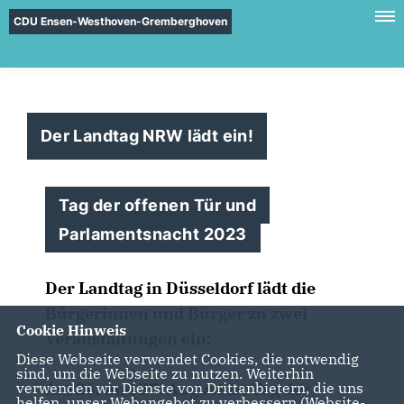
CDU Ensen-Westhoven-Gremberghoven
Der Landtag NRW lädt ein!
Tag der offenen Tür und
Parlamentsnacht 2023
Der Landtag in Düsseldorf lädt die
Bürgerinnen und Bürger zu zwei
Cookie Hinweis
Veranstaltungen ein:
Diese Webseite verwendet Cookies, die notwendig
sind, um die Webseite zu nutzen. Weiterhin
verwenden wir Dienste von Drittanbietern, die uns
Am 26. und 27. August ist Tag der
helfen, unser Webangebot zu verbessern (Website-